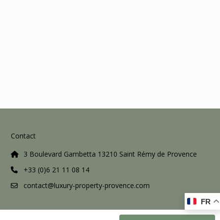
Contact
3 Boulevard Gambetta 13210 Saint Rémy de Provence
+33 (0)6 21 11 08 14
contact@luxury-property-provence.com
FR
Tous droits réservés Luxury Property Provence