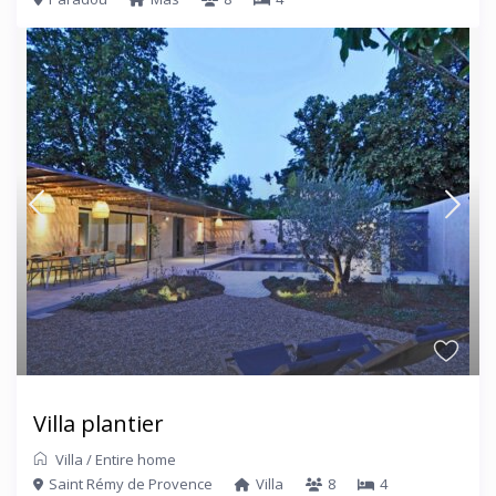
Villa plantier
Villa
/
Entire home
Saint Rémy de Provence
Villa
8
4