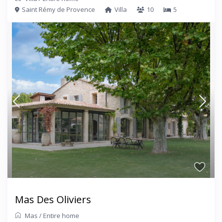
Saint Rémy de Provence
Villa
10
5
Mas Des Oliviers
Mas
/
Entire home