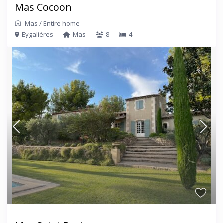
Mas Cocoon
Mas
/
Entire home
Eygalières
Mas
8
4