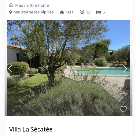
Mas
/
Entire home
Maussane les Alpilles
Mas
12
6
Villa La Sécatée