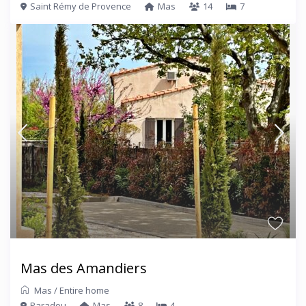
Saint Rémy de Provence
Mas
14
7
Mas des Amandiers
Mas
/
Entire home
Paradou
Mas
8
4