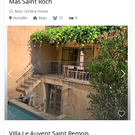
Mas Saint Roch
Mas
/
Entire home
Aureille
Mas
12
6
Villa Le Auvent Saint Remois