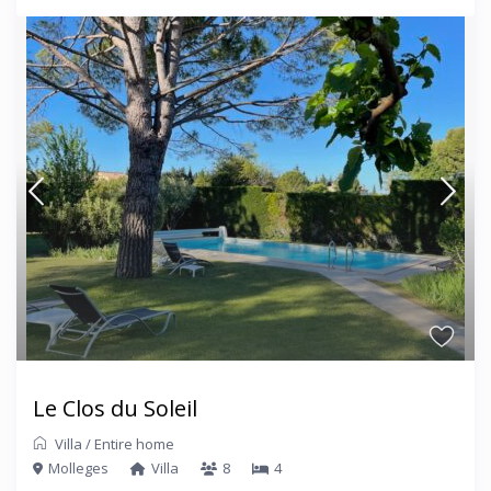
Le Clos du Soleil
Villa
/
Entire home
Molleges
Villa
8
4